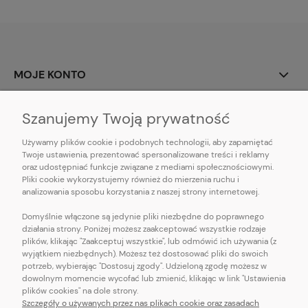
MOJE KONTO
INFORMACJE
Szanujemy Twoją prywatność
O NAS
Używamy plików cookie i podobnych technologii, aby zapamiętać
Twoje ustawienia, prezentować spersonalizowane treści i reklamy
oraz udostępniać funkcje związane z mediami społecznościowymi.
Pliki cookie wykorzystujemy również do mierzenia ruchu i
analizowania sposobu korzystania z naszej strony internetowej.
Domyślnie włączone są jedynie pliki niezbędne do poprawnego
działania strony. Poniżej możesz zaakceptować wszystkie rodzaje
Bądź z nami na bieżąco! Sprawdź nasze konta społecznościowe!
plików, klikając "Zaakceptuj wszystkie", lub odmówić ich używania (z
wyjątkiem niezbędnych). Możesz też dostosować pliki do swoich
potrzeb, wybierając "Dostosuj zgody". Udzieloną zgodę możesz w
dowolnym momencie wycofać lub zmienić, klikając w link "Ustawienia
plików cookies" na dole strony.
Szczegóły o używanych przez nas plikach cookie oraz zasadach
by szoperski.pl